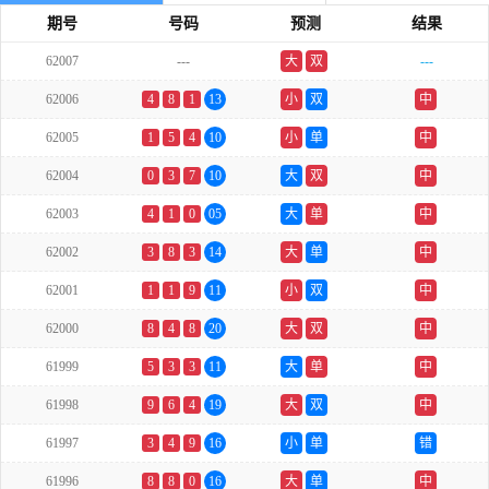
期号
号码
预测
结果
62007
---
大
双
---
62006
4
8
1
13
小
双
中
62005
1
5
4
10
小
单
中
62004
0
3
7
10
大
双
中
62003
4
1
0
05
大
单
中
62002
3
8
3
14
大
单
中
62001
1
1
9
11
小
双
中
62000
8
4
8
20
大
双
中
61999
5
3
3
11
大
单
中
61998
9
6
4
19
大
双
中
61997
3
4
9
16
小
单
错
61996
8
8
0
16
大
单
中