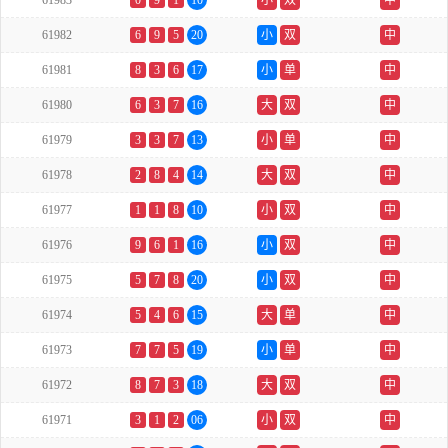
61983
0
9
1
10
小
双
中
61982
6
9
5
20
小
双
中
61981
8
3
6
17
小
单
中
61980
6
3
7
16
大
双
中
61979
3
3
7
13
小
单
中
61978
2
8
4
14
大
双
中
61977
1
1
8
10
小
双
中
61976
9
6
1
16
小
双
中
61975
5
7
8
20
小
双
中
61974
5
4
6
15
大
单
中
61973
7
7
5
19
小
单
中
61972
8
7
3
18
大
双
中
61971
3
1
2
06
小
双
中