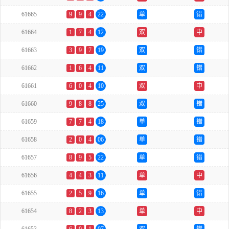
61665
9
9
4
22
单
错
61664
1
7
4
12
双
中
61663
3
9
7
19
双
错
61662
1
6
4
11
双
错
61661
6
0
4
10
双
中
61660
9
8
8
25
双
错
61659
7
7
4
18
单
错
61658
2
0
4
06
单
错
61657
8
9
5
22
单
错
61656
4
4
3
11
单
中
61655
2
5
9
16
单
错
61654
8
2
3
13
单
中