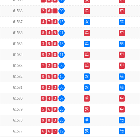
61589
2
0
6
08
双
中
61588
2
6
1
09
单
中
61587
4
7
4
15
双
错
61586
8
4
9
21
单
中
61585
3
9
6
18
单
错
61584
9
2
0
11
单
中
61583
7
2
0
09
单
中
61582
0
6
9
15
双
错
61581
0
2
3
05
双
错
61580
0
4
3
07
单
中
61579
5
6
9
20
双
中
61578
9
8
3
20
单
错
61577
6
6
7
19
双
错