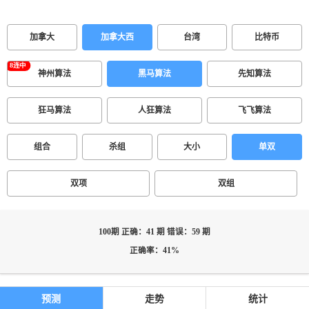
加拿大
加拿大西
台湾
比特币
神州算法
黑马算法
先知算法
狂马算法
人狂算法
飞飞算法
组合
杀组
大小
单双
双项
双组
100期 正确：41 期 错误：59 期
正确率：41%
预测
走势
统计