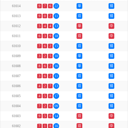
61614
9
7
6
22
单
错
61613
9
0
2
11
双
错
61612
5
4
4
13
单
中
61611
6
3
9
18
双
中
61610
7
6
2
15
双
错
61609
3
2
5
10
单
错
61608
8
6
2
16
单
错
61607
3
6
2
11
双
错
61606
4
2
7
13
双
错
61605
4
5
8
17
双
错
61604
7
2
0
09
双
错
61603
9
5
0
14
双
中
61602
7
1
8
16
双
中