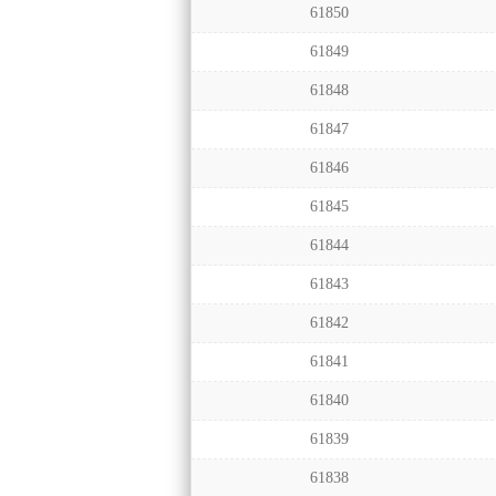
61850
61849
61848
61847
61846
61845
61844
61843
61842
61841
61840
61839
61838