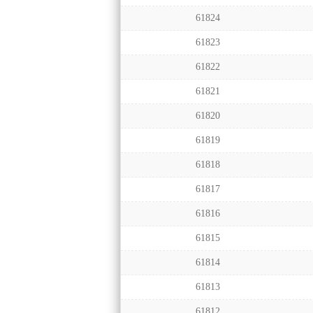
61824
61823
61822
61821
61820
61819
61818
61817
61816
61815
61814
61813
61812