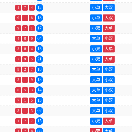
12
小单
大双
1
7
4
18
小单
大双
9
1
8
17
小双
大单
9
7
1
04
大单
小双
4
0
0
15
小双
大单
3
8
4
21
小双
大单
7
9
5
18
大单
小双
9
2
7
13
大单
小双
3
1
9
14
大单
小双
6
5
3
13
大单
小双
7
1
5
07
大单
小双
3
1
3
15
小双
大单
1
7
7
08
小双
大单
1
7
0