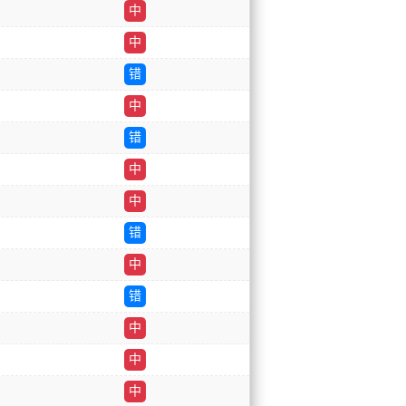
中
中
错
中
错
中
中
错
中
错
中
中
中