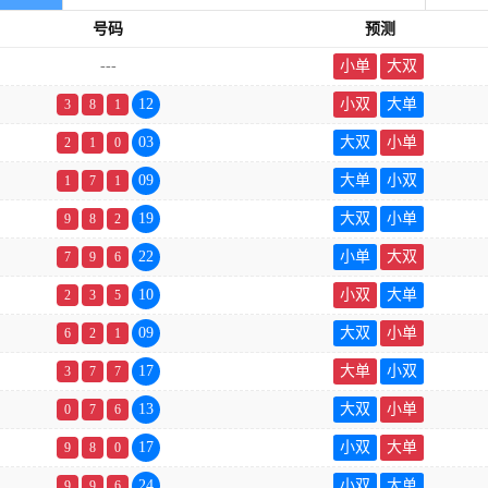
号码
预测
---
小单
大双
12
小双
大单
3
8
1
03
大双
小单
2
1
0
09
大单
小双
1
7
1
19
大双
小单
9
8
2
22
小单
大双
7
9
6
10
小双
大单
2
3
5
09
大双
小单
6
2
1
17
大单
小双
3
7
7
13
大双
小单
0
7
6
17
小双
大单
9
8
0
24
小双
大单
9
9
6