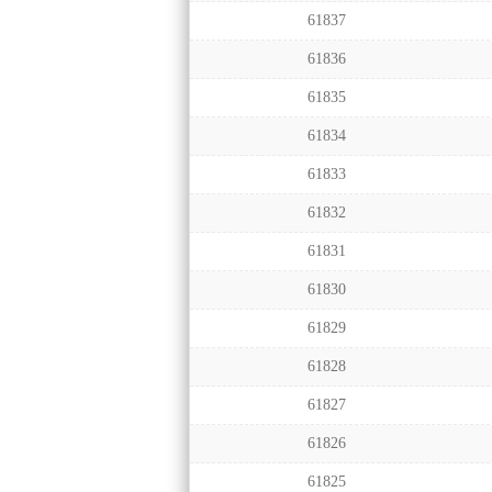
61837
61836
61835
61834
61833
61832
61831
61830
61829
61828
61827
61826
61825