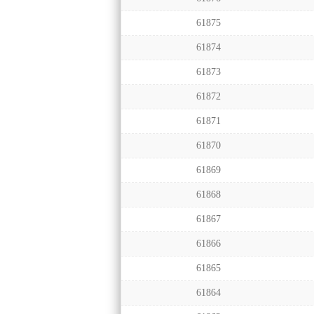
61875
61874
61873
61872
61871
61870
61869
61868
61867
61866
61865
61864