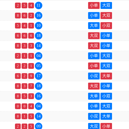
11
小单
大双
2
5
4
16
小单
大双
8
6
2
10
大单
小双
5
4
1
18
大双
小单
6
6
6
14
大双
小单
8
3
3
04
小单
大双
2
1
1
05
小单
大双
2
2
1
17
小双
大单
6
2
9
18
大双
小单
8
3
7
16
大单
小双
8
5
3
04
小单
大双
0
0
4
14
小双
大单
8
1
5
09
大双
小单
2
2
5