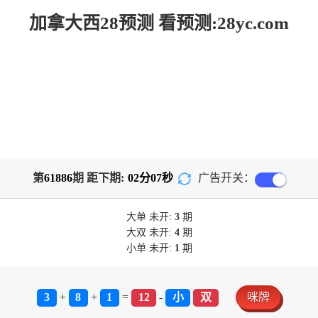
加拿大西28预测 看预测:28yc.com
第
61886
期 距下期:
02
分
07
秒
广告开关：
大单
未开:
3
期
大双
未开:
4
期
小单
未开:
1
期
3
+
8
+
1
=
12
-
小
双
咪牌