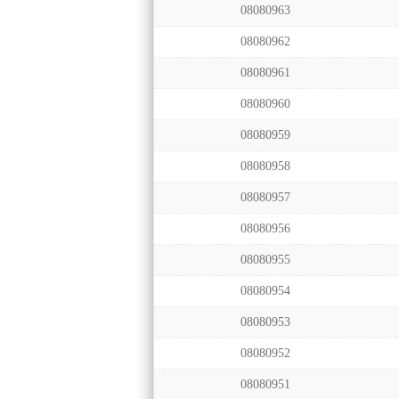
08080963
08080962
08080961
08080960
08080959
08080958
08080957
08080956
08080955
08080954
08080953
08080952
08080951