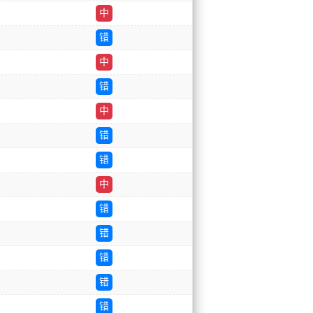
中
错
中
错
中
错
错
中
错
错
错
错
错