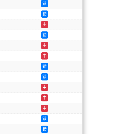
错
错
中
错
中
中
错
错
中
中
中
错
错