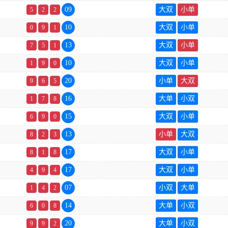
09
大双
小单
5
2
2
10
大双
小单
0
9
1
13
大双
小单
7
5
1
10
大双
小单
1
9
0
20
小单
大双
9
6
5
16
大单
小双
1
7
8
15
大双
小单
6
9
0
13
小单
大双
8
2
3
17
大双
小单
8
1
8
17
大双
小单
4
9
4
07
小双
大单
1
4
2
14
大单
小双
6
0
8
20
大单
小双
9
9
2