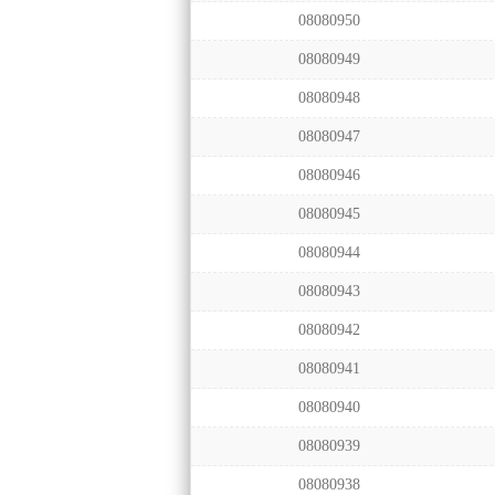
08080950
08080949
08080948
08080947
08080946
08080945
08080944
08080943
08080942
08080941
08080940
08080939
08080938