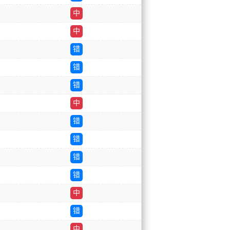
中
中
错
错
错
中
错
错
错
错
中
错
中