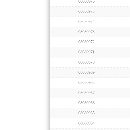
08080976
08080975
08080974
08080973
08080972
08080971
08080970
08080969
08080968
08080967
08080966
08080965
08080964