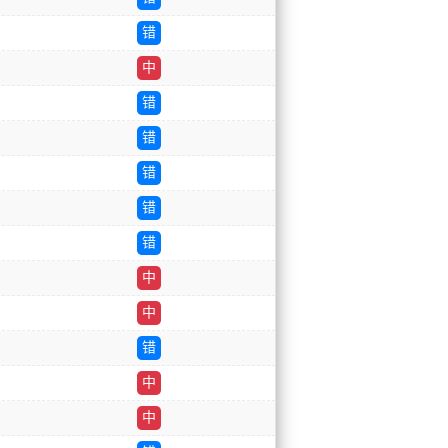
错
中
错
错
错
错
错
中
中
错
中
中