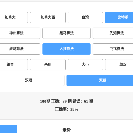
加拿大
加拿大西
台湾
比特币
神州算法
黑马算法
先知算法
狂马算法
人狂算法
飞飞算法
组合
杀组
大小
单双
双项
双组
100期 正确：39 期 错误：61 期
正确率：39%
走势