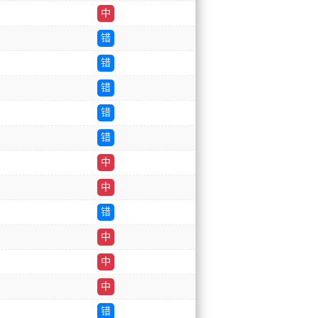
中
错
错
错
错
错
中
中
错
中
中
中
错