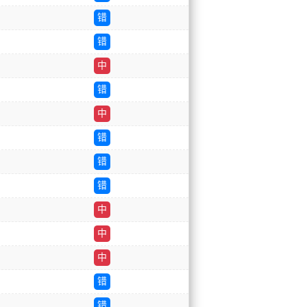
错
错
中
错
中
错
错
错
中
中
中
错
错