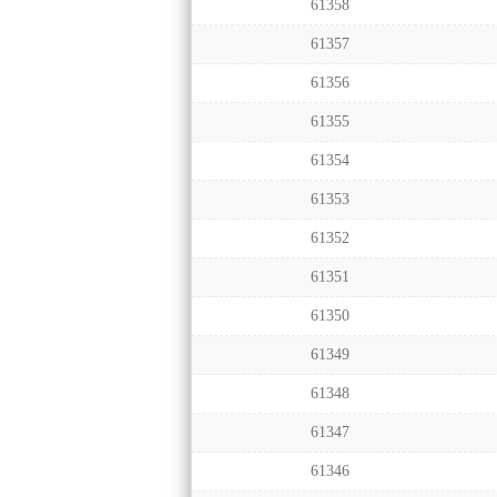
61358
61357
61356
61355
61354
61353
61352
61351
61350
61349
61348
61347
61346