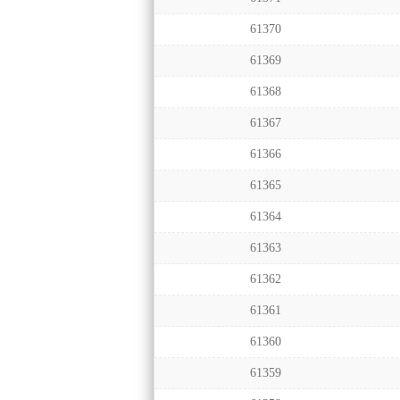
61370
61369
61368
61367
61366
61365
61364
61363
61362
61361
61360
61359