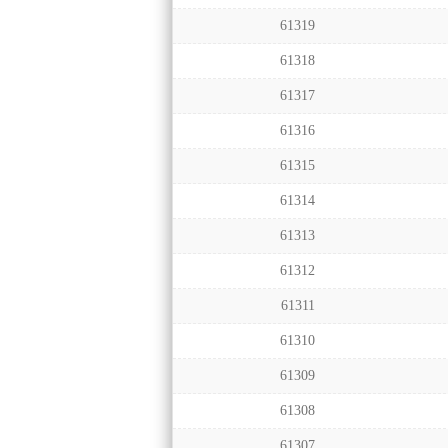
61319
61318
61317
61316
61315
61314
61313
61312
61311
61310
61309
61308
61307