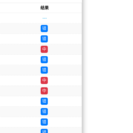
结果
---
错
错
中
错
错
中
中
错
错
错
错