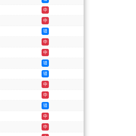
中
中
错
中
中
错
错
中
中
错
中
中