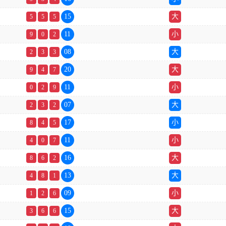
15
大
5
5
5
11
小
9
0
2
08
大
2
3
3
20
大
9
4
7
11
小
0
2
9
07
大
2
3
2
17
小
8
4
5
11
小
4
0
7
16
大
8
6
2
13
大
4
8
1
09
小
1
2
6
15
大
3
6
6