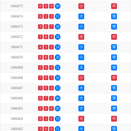
3466475
0
9
0
09
小
中
3466474
6
2
3
11
大
错
3466473
3
8
7
18
小
错
3466472
1
8
9
18
大
中
3466471
4
5
5
14
小
错
3466470
6
6
8
20
小
错
3466469
2
6
4
12
大
错
3466468
7
0
3
10
小
中
3466467
1
8
4
13
大
错
3466466
0
7
2
09
大
错
3466465
2
0
6
08
大
错
3466464
8
5
6
19
大
中
3466463
3
0
8
11
大
错