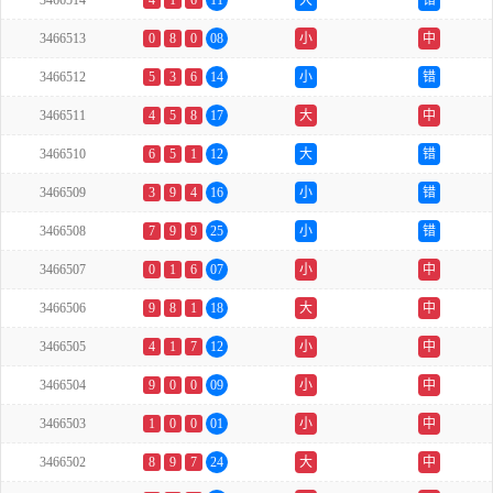
3466514
4
1
6
11
大
错
3466513
0
8
0
08
小
中
3466512
5
3
6
14
小
错
3466511
4
5
8
17
大
中
3466510
6
5
1
12
大
错
3466509
3
9
4
16
小
错
3466508
7
9
9
25
小
错
3466507
0
1
6
07
小
中
3466506
9
8
1
18
大
中
3466505
4
1
7
12
小
中
3466504
9
0
0
09
小
中
3466503
1
0
0
01
小
中
3466502
8
9
7
24
大
中