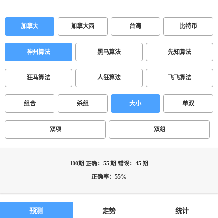
加拿大
加拿大西
台湾
比特币
神州算法
黑马算法
先知算法
狂马算法
人狂算法
飞飞算法
组合
杀组
大小
单双
双项
双组
100期 正确：55 期 错误：45 期
正确率：55%
预测
走势
统计