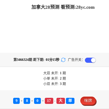
加拿大28预测 看预测:28yc.com
第
3466324
期 距下期:
01
分
15
秒
广告开关：
大双
未开:
1
期
小单
未开:
2
期
小双
未开:
3
期
9
8
0
17
大
单
咪牌
+
+
=
-