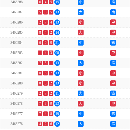
3466288
6
4
5
15
小
错
3466287
5
3
5
13
大
错
3466286
2
7
4
13
小
中
3466285
8
4
2
14
大
中
3466284
6
6
9
21
小
错
3466283
1
4
3
08
小
中
3466282
7
5
1
13
大
错
3466281
0
6
7
13
小
中
3466280
8
3
2
13
小
中
3466279
2
7
2
11
大
错
3466278
7
7
9
23
大
中
3466277
7
4
8
19
小
错
3466276
4
2
6
12
大
错