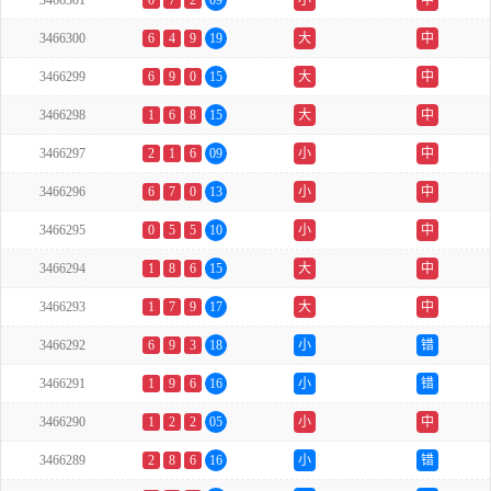
3466301
0
7
2
09
小
中
3466300
6
4
9
19
大
中
3466299
6
9
0
15
大
中
3466298
1
6
8
15
大
中
3466297
2
1
6
09
小
中
3466296
6
7
0
13
小
中
3466295
0
5
5
10
小
中
3466294
1
8
6
15
大
中
3466293
1
7
9
17
大
中
3466292
6
9
3
18
小
错
3466291
1
9
6
16
小
错
3466290
1
2
2
05
小
中
3466289
2
8
6
16
小
错