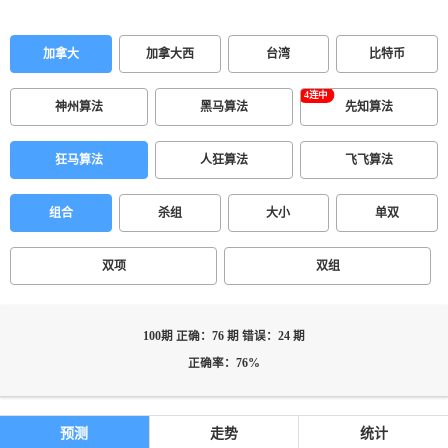
加拿大
加拿大西
台湾
比特币
神州算法
黑马算法
先知算法
狂马算法
人狂算法
飞飞算法
组合
杀组
大小
单双
双项
双组
100期 正确：76 期 错误：24 期
正确率：76%
预测
走势
统计