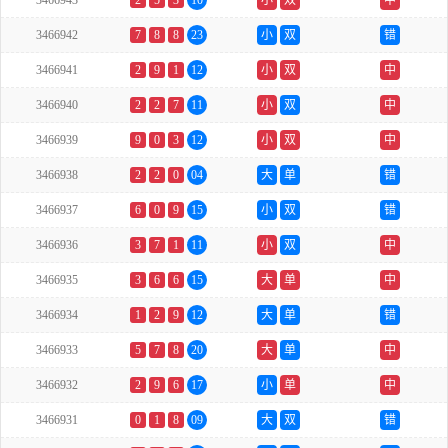
3466943
2
5
3
10
小
双
中
3466942
7
8
8
23
小
双
错
3466941
2
9
1
12
小
双
中
3466940
2
2
7
11
小
双
中
3466939
9
0
3
12
小
双
中
3466938
2
2
0
04
大
单
错
3466937
6
0
9
15
小
双
错
3466936
3
7
1
11
小
双
中
3466935
3
6
6
15
大
单
中
3466934
1
2
9
12
大
单
错
3466933
5
7
8
20
大
单
中
3466932
2
9
6
17
小
单
中
3466931
0
1
8
09
大
双
错