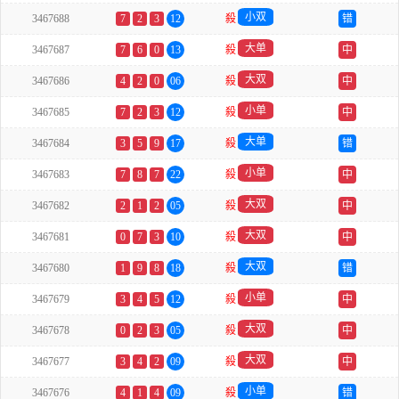
小双
3467688
7
2
3
12
殺
错
大单
3467687
7
6
0
13
殺
中
大双
3467686
4
2
0
06
殺
中
小单
3467685
7
2
3
12
殺
中
大单
3467684
3
5
9
17
殺
错
小单
3467683
7
8
7
22
殺
中
大双
3467682
2
1
2
05
殺
中
大双
3467681
0
7
3
10
殺
中
大双
3467680
1
9
8
18
殺
错
小单
3467679
3
4
5
12
殺
中
大双
3467678
0
2
3
05
殺
中
大双
3467677
3
4
2
09
殺
中
小单
3467676
4
1
4
09
殺
错