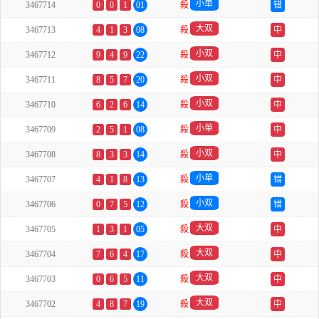
小单
3467714
0
0
1
01
殺
错
大双
3467713
4
1
3
08
殺
中
小双
3467712
9
4
9
22
殺
中
小双
3467711
8
5
7
20
殺
中
小双
3467710
6
2
6
14
殺
中
小单
3467709
2
5
1
08
殺
中
小双
3467708
8
3
3
14
殺
中
小单
3467707
4
1
8
13
殺
错
小双
3467706
0
7
5
12
殺
错
大双
3467705
1
3
1
05
殺
中
大双
3467704
7
6
4
17
殺
中
大双
3467703
0
6
5
11
殺
中
大双
3467702
4
8
7
19
殺
中