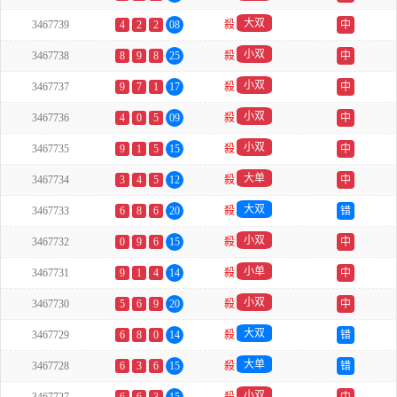
大双
3467739
4
2
2
08
殺
中
小双
3467738
8
9
8
25
殺
中
小双
3467737
9
7
1
17
殺
中
小双
3467736
4
0
5
09
殺
中
小双
3467735
9
1
5
15
殺
中
大单
3467734
3
4
5
12
殺
中
大双
3467733
6
8
6
20
殺
错
小双
3467732
0
9
6
15
殺
中
小单
3467731
9
1
4
14
殺
中
小双
3467730
5
6
9
20
殺
中
大双
3467729
6
8
0
14
殺
错
大单
3467728
6
3
6
15
殺
错
小双