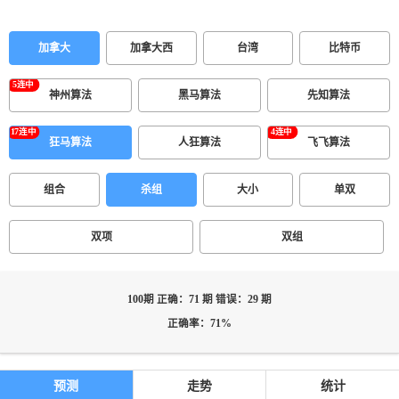
加拿大
加拿大西
台湾
比特币
神州算法
黑马算法
先知算法
狂马算法
人狂算法
飞飞算法
组合
杀组
大小
单双
双项
双组
100期 正确：71 期 错误：29 期
正确率：71%
预测
走势
统计