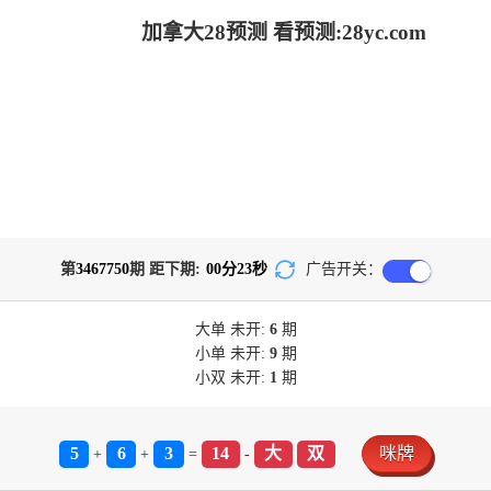
加拿大28预测 看预测:28yc.com
第
3467750
期 距下期:
00
分
23
秒
广告开关：
大单
未开:
6
期
小单
未开:
9
期
小双
未开:
1
期
5
6
3
14
大
双
咪牌
+
+
=
-