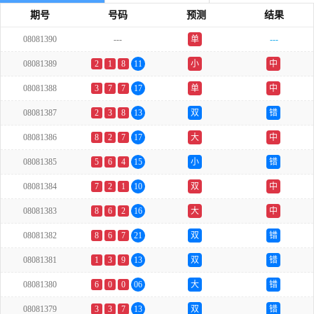
期号
号码
预测
结果
08081390
---
单
---
08081389
2
1
8
11
小
中
08081388
3
7
7
17
单
中
08081387
2
3
8
13
双
错
08081386
8
2
7
17
大
中
08081385
5
6
4
15
小
错
08081384
7
2
1
10
双
中
08081383
8
6
2
16
大
中
08081382
8
6
7
21
双
错
08081381
1
3
9
13
双
错
08081380
6
0
0
06
大
错
08081379
3
3
7
13
双
错