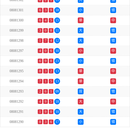
08081302
8
2
1
11
大
错
08081301
6
3
9
18
小
错
08081300
6
4
5
15
单
中
08081299
3
0
8
11
大
错
08081298
1
7
4
12
大
错
08081297
4
0
6
10
小
中
08081296
6
9
8
23
小
错
08081295
8
3
2
13
单
中
08081294
7
1
5
13
单
中
08081293
2
6
1
09
双
错
08081292
4
9
5
18
大
中
08081291
1
9
0
10
大
错
08081290
8
3
6
17
小
错