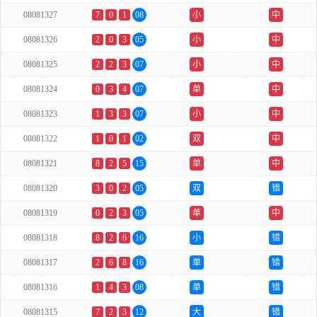
08081327
7
0
1
08
小
中
08081326
2
0
3
05
小
中
08081325
2
2
3
07
小
中
08081324
0
3
4
07
单
中
08081323
1
3
3
07
小
中
08081322
1
0
1
02
双
中
08081321
8
2
5
15
单
中
08081320
3
0
2
05
双
错
08081319
0
2
3
05
单
中
08081318
8
2
6
16
小
错
08081317
2
6
8
16
单
错
08081316
1
4
3
08
单
错
08081315
7
2
3
12
大
错