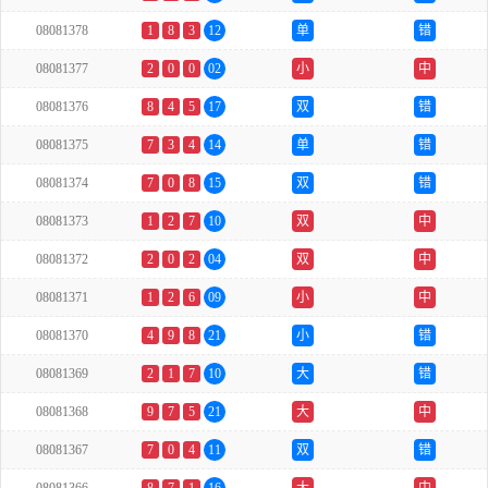
08081378
1
8
3
12
单
错
08081377
2
0
0
02
小
中
08081376
8
4
5
17
双
错
08081375
7
3
4
14
单
错
08081374
7
0
8
15
双
错
08081373
1
2
7
10
双
中
08081372
2
0
2
04
双
中
08081371
1
2
6
09
小
中
08081370
4
9
8
21
小
错
08081369
2
1
7
10
大
错
08081368
9
7
5
21
大
中
08081367
7
0
4
11
双
错