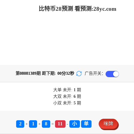
比特币28预测 看预测:28yc.com
第
08081389
期 距下期:
00
分
32
秒
广告开关：
大单
未开:
1
期
大双
未开:
6
期
小双
未开:
5
期
2
1
8
11
小
单
咪牌
+
+
=
-