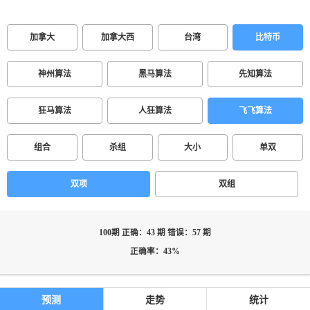
加拿大
加拿大西
台湾
比特币
神州算法
黑马算法
先知算法
狂马算法
人狂算法
飞飞算法
组合
杀组
大小
单双
双项
双组
100期 正确：43 期 错误：57 期
正确率：43%
预测
走势
统计