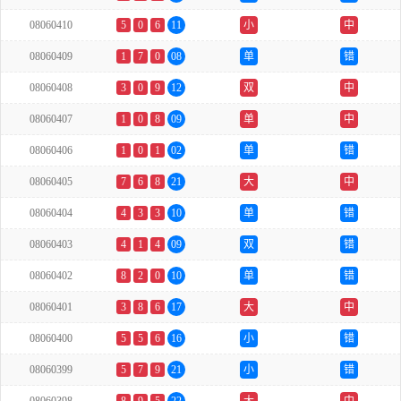
08060410
5
0
6
11
小
中
08060409
1
7
0
08
单
错
08060408
3
0
9
12
双
中
08060407
1
0
8
09
单
中
08060406
1
0
1
02
单
错
08060405
7
6
8
21
大
中
08060404
4
3
3
10
单
错
08060403
4
1
4
09
双
错
08060402
8
2
0
10
单
错
08060401
3
8
6
17
大
中
08060400
5
5
6
16
小
错
08060399
5
7
9
21
小
错