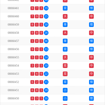
08060462
7
3
6
16
大
中
08060461
9
7
3
19
双
错
08060460
7
9
9
25
大
中
08060459
8
1
1
10
单
错
08060458
9
8
9
26
大
中
08060457
1
0
5
06
单
错
08060456
9
3
1
13
双
错
08060455
5
1
8
14
大
中
08060454
3
2
5
10
双
中
08060453
7
6
9
22
双
中
08060452
6
2
7
15
双
错
08060451
6
8
5
19
小
错
08060450
8
3
5
16
小
错