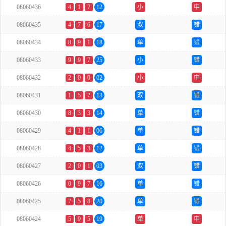
08060436
4
1
7
12
小
中
08060435
4
7
6
17
双
错
08060434
8
9
1
18
单
错
08060433
9
9
7
25
小
错
08060432
2
0
0
02
小
中
08060431
1
5
7
13
双
错
08060430
8
3
3
14
单
错
08060429
4
1
1
06
单
错
08060428
4
5
3
12
单
错
08060427
2
0
1
03
双
错
08060426
0
9
7
16
单
错
08060425
7
5
8
20
单
错
08060424
5
9
5
19
单
中