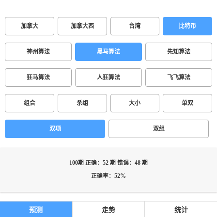
加拿大
加拿大西
台湾
比特币
神州算法
黑马算法
先知算法
狂马算法
人狂算法
飞飞算法
组合
杀组
大小
单双
双项
双组
100期 正确：52 期 错误：48 期
正确率：52%
预测
走势
统计