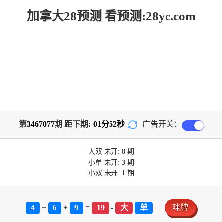
加拿大28预测 看预测:28yc.com
第
3467077
期 距下期:
01
分
52
秒
广告开关：
大双
未开:
8
期
小单
未开:
3
期
小双
未开:
1
期
4
+
6
+
9
=
19
-
大
单
咪牌