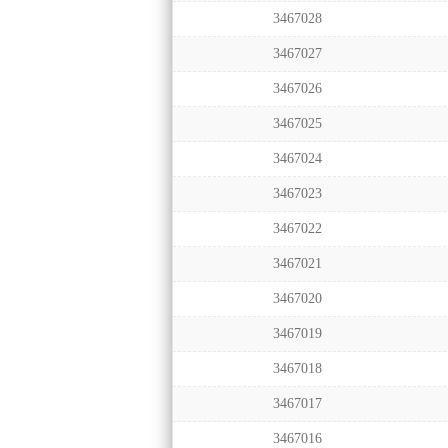
3467028
3467027
3467026
3467025
3467024
3467023
3467022
3467021
3467020
3467019
3467018
3467017
3467016