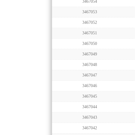
3467054
3467053
3467052
3467051
3467050
3467049
3467048
3467047
3467046
3467045
3467044
3467043
3467042