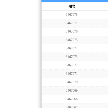
期号
3467078
3467077
3467076
3467075
3467074
3467073
3467072
3467071
3467070
3467069
3467068
3467067