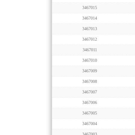
3467015
3467014
3467013
3467012
3467011
3467010
3467009
3467008
3467007
3467006
3467005
3467004
3467003