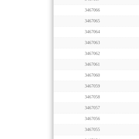
3467066
3467065
3467064
3467063
3467062
3467061
3467060
3467059
3467058
3467057
3467056
3467055