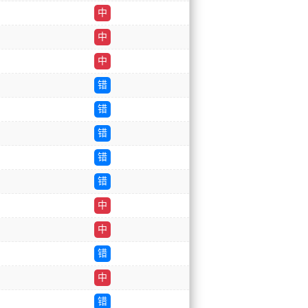
中
中
中
错
错
错
错
错
中
中
错
中
错