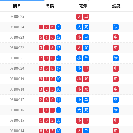
期号
号码
预测
结果
08100925
---
大
单
---
08100924
1
2
6
09
大
双
错
08100923
5
1
6
12
小
单
中
08100922
5
4
8
17
大
双
中
08100921
7
9
6
22
小
单
错
08100920
3
5
9
17
小
单
中
08100919
9
1
0
10
小
双
中
08100918
3
2
5
10
小
双
中
08100917
2
3
9
14
小
单
错
08100916
1
1
3
05
大
双
错
08100915
1
6
2
09
小
单
中
08100914
8
5
5
18
大
单
中