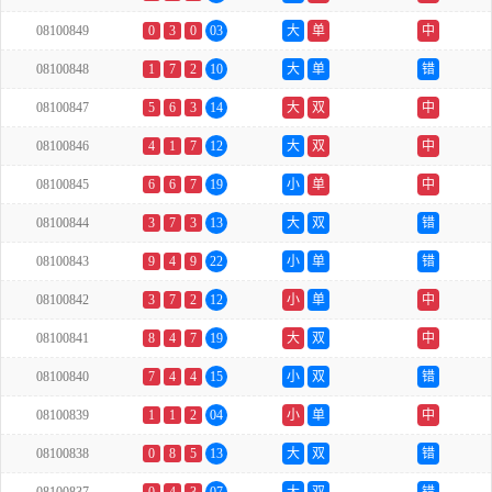
08100849
0
3
0
03
大
单
中
08100848
1
7
2
10
大
单
错
08100847
5
6
3
14
大
双
中
08100846
4
1
7
12
大
双
中
08100845
6
6
7
19
小
单
中
08100844
3
7
3
13
大
双
错
08100843
9
4
9
22
小
单
错
08100842
3
7
2
12
小
单
中
08100841
8
4
7
19
大
双
中
08100840
7
4
4
15
小
双
错
08100839
1
1
2
04
小
单
中
08100838
0
8
5
13
大
双
错