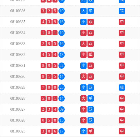
08100837
0
4
3
07
大
双
错
08100836
3
2
5
10
大
单
错
08100835
4
3
9
16
小
双
中
08100834
1
8
1
10
小
双
中
08100833
2
9
5
16
大
双
中
08100832
4
5
4
13
小
单
中
08100831
8
9
5
22
小
双
中
08100830
8
1
5
14
大
双
中
08100829
7
9
9
25
小
双
错
08100828
5
8
1
14
大
单
中
08100827
2
3
4
09
小
双
中
08100826
0
5
8
13
小
双
中
08100825
3
8
6
17
小
单
中