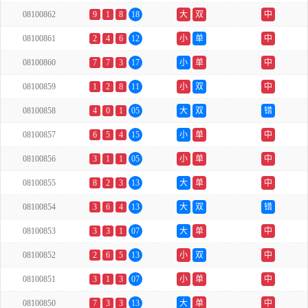
08100862
9
1
8
18
大
双
中
08100861
2
4
6
12
小
单
中
08100860
7
7
3
17
小
单
中
08100859
1
2
8
11
小
双
中
08100858
4
0
1
05
大
双
错
08100857
6
5
4
15
小
单
中
08100856
3
1
1
05
小
单
中
08100855
8
2
3
13
大
单
中
08100854
3
6
4
13
大
双
错
08100853
3
3
1
07
大
单
中
08100852
2
6
5
13
小
双
中
08100851
3
1
3
07
小
单
中
08100850
7
3
3
13
大
单
中