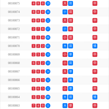
08100875
4
9
6
19
大
双
中
08100874
8
8
0
16
小
双
中
08100873
6
8
8
22
大
双
中
08100872
2
7
8
17
小
单
中
08100871
1
1
4
06
小
双
中
08100870
1
2
2
05
大
双
错
08100869
2
5
3
10
小
单
中
08100868
6
5
2
13
小
双
中
08100867
7
6
1
14
大
单
中
08100866
0
9
3
12
小
单
中
08100865
1
6
5
12
小
单
中
08100864
3
1
5
09
大
双
错
08100863
7
4
0
11
大
单
中