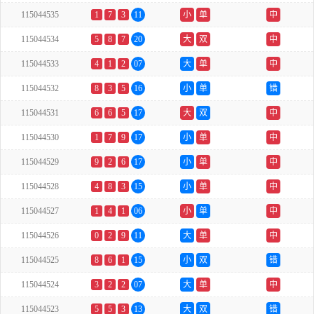
115044535
1
7
3
11
小
单
中
115044534
5
8
7
20
大
双
中
115044533
4
1
2
07
大
单
中
115044532
8
3
5
16
小
单
错
115044531
6
6
5
17
大
双
中
115044530
1
7
9
17
小
单
中
115044529
9
2
6
17
小
单
中
115044528
4
8
3
15
小
单
中
115044527
1
4
1
06
小
单
中
115044526
0
2
9
11
大
单
中
115044525
8
6
1
15
小
双
错
115044524
3
2
2
07
大
单
中
115044523
5
5
3
13
大
双
错