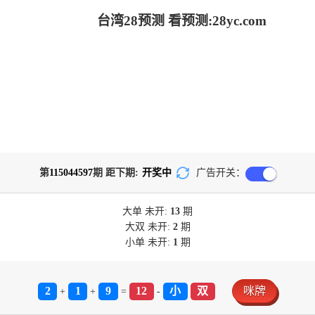
台湾28预测 看预测:28yc.com
第
115044597
期 距下期:
开奖中
广告开关：
大单
未开:
13
期
大双
未开:
2
期
小单
未开:
1
期
2
1
9
12
小
双
咪牌
+
+
=
-