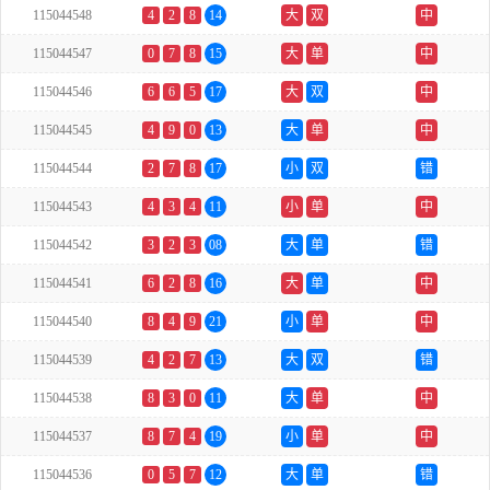
115044548
4
2
8
14
大
双
中
115044547
0
7
8
15
大
单
中
115044546
6
6
5
17
大
双
中
115044545
4
9
0
13
大
单
中
115044544
2
7
8
17
小
双
错
115044543
4
3
4
11
小
单
中
115044542
3
2
3
08
大
单
错
115044541
6
2
8
16
大
单
中
115044540
8
4
9
21
小
单
中
115044539
4
2
7
13
大
双
错
115044538
8
3
0
11
大
单
中
115044537
8
7
4
19
小
单
中
115044536
0
5
7
12
大
单
错