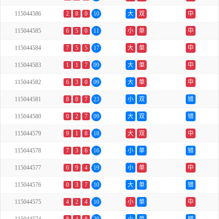
115044586
2
8
0
10
大
双
中
115044585
6
5
0
11
小
单
中
115044584
7
5
5
17
大
单
中
115044583
1
1
7
09
大
单
中
115044582
6
3
0
09
大
单
中
115044581
8
8
7
23
小
双
错
115044580
0
2
7
09
大
双
错
115044579
9
1
8
18
大
双
中
115044578
7
3
6
16
小
单
错
115044577
6
9
4
19
小
单
中
115044576
0
3
7
10
大
单
错
115044575
4
2
4
10
小
单
中