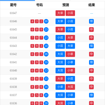
期号
号码
预测
结果
61647
---
大单
小双
---
61646
4
3
2
09
大单
小双
错
61645
6
8
9
23
大单
小双
中
61644
7
9
7
23
小双
大单
中
61643
6
9
3
18
小双
大单
错
61642
0
2
7
09
大双
小单
中
61641
5
9
5
19
大双
小单
错
61640
0
4
9
13
大双
小单
中
61639
0
8
7
15
大单
小双
中
61638
8
2
6
16
小单
大双
中
61637
8
5
8
21
大双
小单
错
61636
6
8
6
20
大双
小单
中