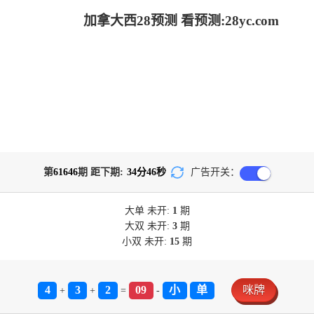
加拿大西28预测 看预测:28yc.com
第
61646
期 距下期:
34
分
46
秒
广告开关：
大单
未开:
1
期
大双
未开:
3
期
小双
未开:
15
期
4
3
2
09
小
单
咪牌
+
+
=
-