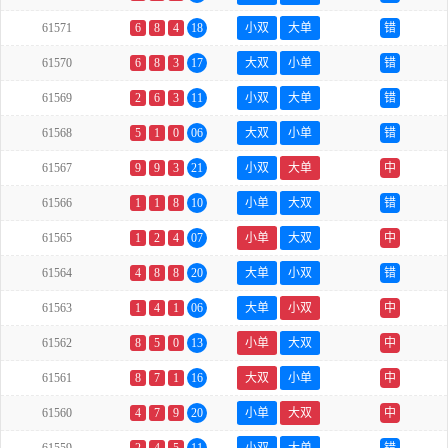
61571
6
8
4
18
小双
大单
错
61570
6
8
3
17
大双
小单
错
61569
2
6
3
11
小双
大单
错
61568
5
1
0
06
大双
小单
错
61567
9
9
3
21
小双
大单
中
61566
1
1
8
10
小单
大双
错
61565
1
2
4
07
小单
大双
中
61564
4
8
8
20
大单
小双
错
61563
1
4
1
06
大单
小双
中
61562
8
5
0
13
小单
大双
中
61561
8
7
1
16
大双
小单
中
61560
4
7
9
20
小单
大双
中