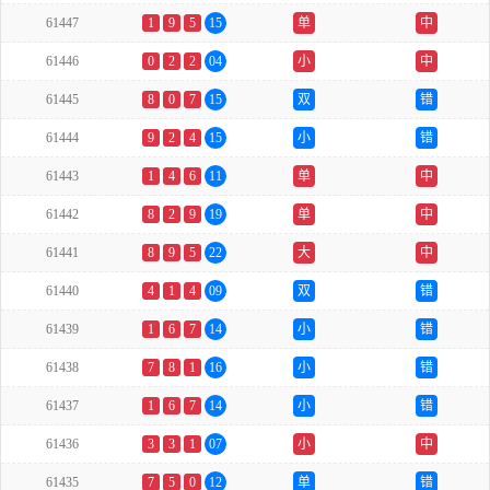
61447
1
9
5
15
单
中
61446
0
2
2
04
小
中
61445
8
0
7
15
双
错
61444
9
2
4
15
小
错
61443
1
4
6
11
单
中
61442
8
2
9
19
单
中
61441
8
9
5
22
大
中
61440
4
1
4
09
双
错
61439
1
6
7
14
小
错
61438
7
8
1
16
小
错
61437
1
6
7
14
小
错
61436
3
3
1
07
小
中
61435
7
5
0
12
单
错