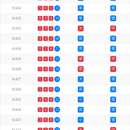
61434
5
6
1
12
单
错
61433
9
3
4
16
单
错
61432
2
9
5
16
大
中
61431
4
4
1
09
双
错
61430
9
2
6
17
双
错
61429
6
0
9
15
单
中
61428
5
4
5
14
双
中
61427
1
6
3
10
大
错
61426
5
6
6
17
双
错
61425
4
9
9
22
小
错
61424
6
6
1
13
双
错
61423
3
8
8
19
小
错