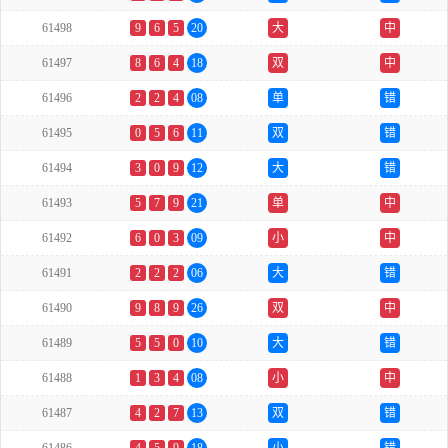
61498
9
6
5
20
大
中
61497
8
6
4
18
双
中
61496
2
2
4
08
单
错
61495
0
5
6
11
双
错
61494
3
0
9
12
大
错
61493
5
7
9
21
单
中
61492
6
0
3
09
小
中
61491
2
2
2
06
大
错
61490
9
8
9
26
双
中
61489
5
5
0
10
大
错
61488
1
3
4
08
小
中
61487
4
2
7
13
双
错