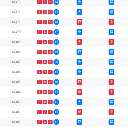
61473
3
2
9
14
小
错
61472
1
3
9
13
大
错
61471
7
2
9
18
双
中
61470
9
6
2
17
小
错
61469
9
4
2
15
大
中
61468
6
9
4
19
双
错
61467
8
6
6
20
小
错
61466
4
9
2
15
小
错
61465
2
0
8
10
双
中
61464
1
6
6
13
单
中
61463
8
0
3
11
大
错
61462
8
2
5
15
单
中
61461
6
4
1
11
双
错