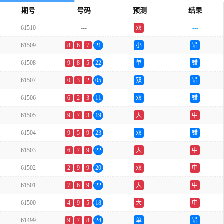
期号
号码
预测
结果
61510
---
双
---
61509
8
6
7
21
小
错
61508
9
8
5
22
单
错
61507
0
3
2
05
双
错
61506
6
2
3
11
双
错
61505
9
7
3
19
大
中
61504
9
5
9
23
双
错
61503
6
7
9
22
大
中
61502
2
9
9
20
双
中
61501
7
6
9
22
大
中
61500
4
9
5
18
大
中
61499
9
7
8
24
单
错