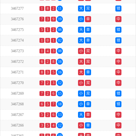
3467277
1
8
2
11
大
双
错
3467276
7
3
9
19
小
单
中
3467275
5
1
2
08
大
单
错
3467274
1
0
1
02
大
单
错
3467273
1
4
3
08
小
双
中
3467272
6
2
8
16
大
双
中
3467271
8
3
5
16
大
单
中
3467270
7
2
3
12
小
双
中
3467269
7
2
6
15
小
双
错
3467268
6
5
7
18
小
单
错
3467267
5
2
6
13
大
单
中
3467266
3
5
4
12
小
单
中