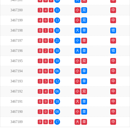
3467201
4
6
0
10
大
双
中
3467200
3
4
4
11
小
双
中
3467199
4
6
3
13
小
双
中
3467198
0
1
9
10
大
单
错
3467197
8
6
7
21
小
单
中
3467196
8
2
0
10
大
单
错
3467195
1
8
1
10
小
双
中
3467194
0
6
0
06
小
单
中
3467193
1
5
6
12
小
单
中
3467192
1
4
1
06
小
双
中
3467191
6
9
3
18
大
单
中
3467190
1
0
7
08
小
单
中
3467189
9
6
2
17
大
单
中