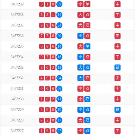
3467239
0
1
8
09
小
单
中
3467238
5
8
1
14
大
双
中
3467237
9
9
6
24
大
双
中
3467236
7
7
6
20
小
双
中
3467235
0
8
6
14
大
单
中
3467234
9
7
0
16
小
双
中
3467233
8
0
3
11
大
双
错
3467232
4
0
0
04
大
双
中
3467231
0
0
6
06
小
双
中
3467230
1
8
2
11
小
双
中
3467229
4
9
6
19
小
双
错
3467228
7
2
8
17
大
双
中
3467227
1
6
0
07
小
双
中