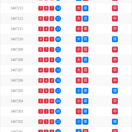
3467213
7
0
7
14
大
单
中
3467212
8
7
0
15
大
双
中
3467211
1
4
8
13
小
单
中
3467210
4
4
1
09
大
双
错
3467209
0
7
5
12
小
双
中
3467208
5
8
8
21
大
双
中
3467207
4
7
3
14
大
双
中
3467206
8
4
4
16
大
双
中
3467205
5
8
9
22
小
单
错
3467204
1
3
0
04
小
单
中
3467203
3
1
4
08
小
单
中
3467202
9
5
8
22
小
单
错