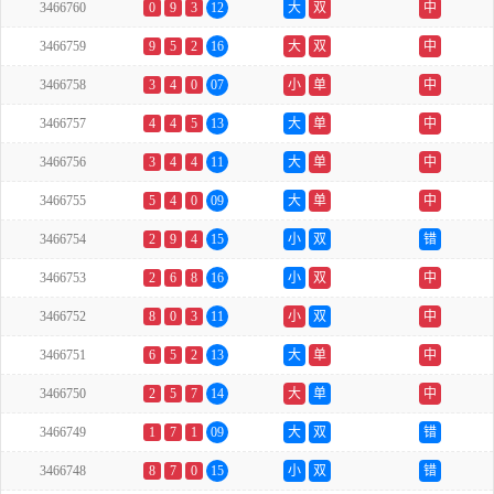
3466760
0
9
3
12
大
双
中
3466759
9
5
2
16
大
双
中
3466758
3
4
0
07
小
单
中
3466757
4
4
5
13
大
单
中
3466756
3
4
4
11
大
单
中
3466755
5
4
0
09
大
单
中
3466754
2
9
4
15
小
双
错
3466753
2
6
8
16
小
双
中
3466752
8
0
3
11
小
双
中
3466751
6
5
2
13
大
单
中
3466750
2
5
7
14
大
单
中
3466749
1
7
1
09
大
双
错
3466748
8
7
0
15
小
双
错