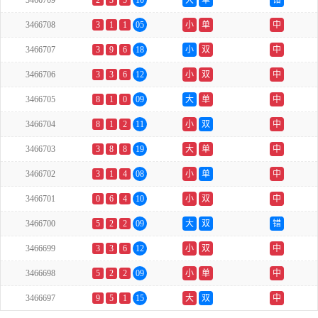
3466709
2
3
5
10
大
单
错
3466708
3
1
1
05
小
单
中
3466707
3
9
6
18
小
双
中
3466706
3
3
6
12
小
双
中
3466705
8
1
0
09
大
单
中
3466704
8
1
2
11
小
双
中
3466703
3
8
8
19
大
单
中
3466702
3
1
4
08
小
单
中
3466701
0
6
4
10
小
双
中
3466700
5
2
2
09
大
双
错
3466699
3
3
6
12
小
双
中
3466698
5
2
2
09
小
单
中
3466697
9
5
1
15
大
双
中