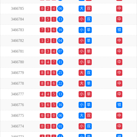
3466785
0
2
4
06
大
双
中
3466784
7
5
1
13
小
双
中
3466783
7
3
6
16
小
单
错
3466782
1
2
1
04
小
单
中
3466781
0
3
4
07
小
单
中
3466780
0
4
7
11
小
单
中
3466779
8
8
9
25
大
双
中
3466778
8
8
6
22
大
单
中
3466777
4
4
5
13
小
单
中
3466776
5
6
5
16
小
单
错
3466775
6
0
0
06
大
双
中
3466774
0
1
0
01
小
双
中