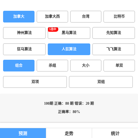
加拿大
加拿大西
台湾
比特币
神州算法
黑马算法
先知算法
狂马算法
人狂算法
飞飞算法
组合
杀组
大小
单双
双项
双组
100期 正确：80 期 错误：20 期
正确率：80%
预测
走势
统计