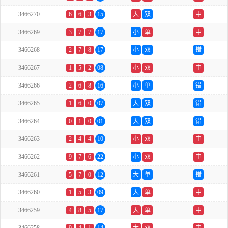
3466270
6
6
3
15
大
双
中
3466269
3
7
7
17
小
单
中
3466268
2
7
8
17
小
双
错
3466267
1
5
2
08
小
双
中
3466266
2
6
8
16
小
单
错
3466265
1
6
0
07
大
双
错
3466264
0
1
0
01
大
双
错
3466263
2
4
4
10
小
双
中
3466262
9
7
6
22
小
双
中
3466261
5
7
0
12
大
单
错
3466260
1
5
3
09
大
单
中
3466259
4
8
5
17
大
单
中