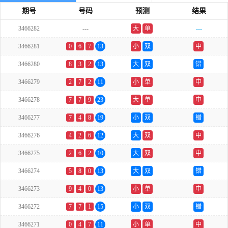
期号
号码
预测
结果
3466282
---
大
单
---
3466281
0
6
7
13
小
双
中
3466280
8
3
2
13
大
双
错
3466279
2
7
2
11
小
单
中
3466278
7
7
9
23
大
单
中
3466277
7
4
8
19
小
双
错
3466276
4
2
6
12
大
双
中
3466275
2
6
2
10
大
双
中
3466274
5
8
0
13
大
双
错
3466273
9
4
0
13
小
单
中
3466272
7
7
1
15
小
双
错
3466271
0
4
7
11
小
单
中