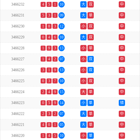
3466232
4
5
1
10
大
双
中
3466231
5
3
1
09
大
单
中
3466230
1
8
3
12
小
双
中
3466229
0
4
6
10
大
双
中
3466228
1
9
3
13
小
单
中
3466227
1
4
2
07
小
双
中
3466226
3
1
9
13
小
双
中
3466225
0
3
7
10
小
双
中
3466224
2
4
9
15
大
单
中
3466223
0
5
9
14
小
单
错
3466222
2
3
2
07
大
单
中
3466221
4
0
1
05
大
单
中
3466220
1
4
5
10
小
单
中