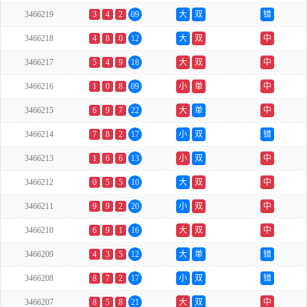
3466219
3
4
2
09
大
双
错
3466218
4
8
0
12
大
双
中
3466217
5
4
9
18
大
双
中
3466216
1
0
8
09
小
单
中
3466215
6
9
7
22
大
单
中
3466214
7
8
2
17
小
双
错
3466213
1
6
6
13
小
双
中
3466212
0
5
5
10
大
双
中
3466211
9
9
2
20
小
双
中
3466210
6
9
1
16
大
双
中
3466209
4
3
5
12
大
单
错
3466208
8
7
2
17
小
双
错
3466207
8
5
8
21
大
双
中