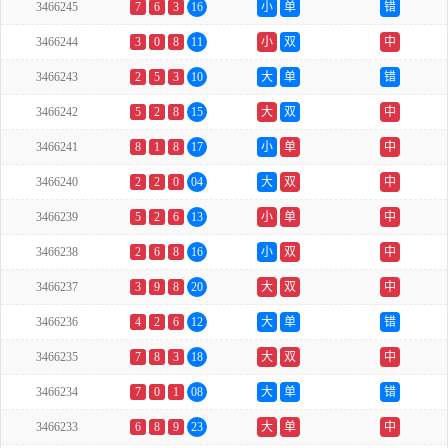
3466245
7
6
3
16
小
单
错
3466244
3
0
8
11
小
双
中
3466243
2
5
3
10
大
单
错
3466242
5
2
8
15
大
双
中
3466241
8
1
8
17
小
单
中
3466240
2
2
0
04
大
双
中
3466239
5
2
6
13
小
单
中
3466238
2
6
8
16
小
双
中
3466237
3
9
8
20
大
双
中
3466236
4
2
6
12
大
单
错
3466235
7
8
3
18
大
双
中
3466234
7
0
1
08
大
单
错
3466233
6
8
9
23
大
单
中